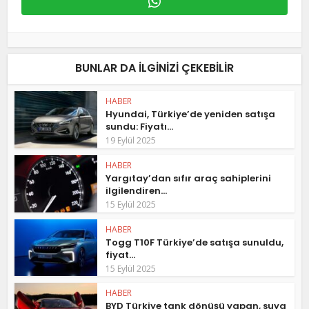
BUNLAR DA ILGINIZI ÇEKEBILIR
HABER
Hyundai, Türkiye’de yeniden satışa
sundu: Fiyatı...
19 Eylül 2025
HABER
Yargıtay’dan sıfır araç sahiplerini
ilgilendiren...
15 Eylül 2025
HABER
Togg T10F Türkiye’de satışa sunuldu,
fiyat...
15 Eylül 2025
HABER
BYD Türkiye tank dönüşü yapan, suya