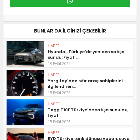
BUNLAR DA ILGINIZI ÇEKEBILIR
HABER
Hyundai, Türkiye’de yeniden satışa
sundu: Fiyatı...
19 Eylül 2025
HABER
Yargıtay’dan sıfır araç sahiplerini
ilgilendiren...
15 Eylül 2025
HABER
Togg T10F Türkiye’de satışa sunuldu,
fiyat...
15 Eylül 2025
HABER
BYD Türkiye tank dönüşü yapan, suya