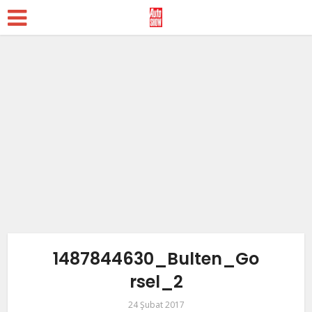
1487844630_Bulten_Go
rsel_2
24 Şubat 2017