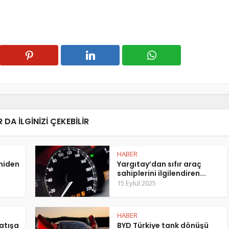
 DA ILGINIZI ÇEKEBILIR
HABER
eniden
Yargıtay’dan sıfır araç
sahiplerini ilgilendiren...
15 Eylül 2025
HABER
atışa
BYD Türkiye tank dönüşü