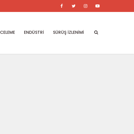
NCELEME
ENDÜSTRİ
SÜRÜŞ İZLENİMİ