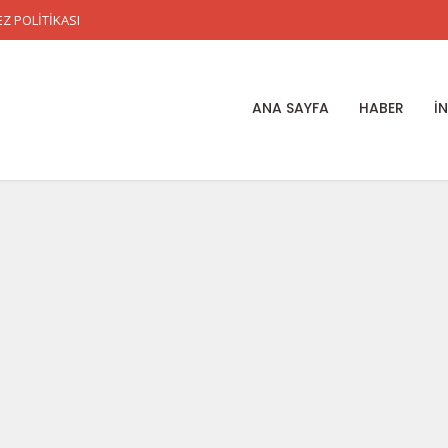
Z POLİTİKASI
ANA SAYFA
HABER
İ