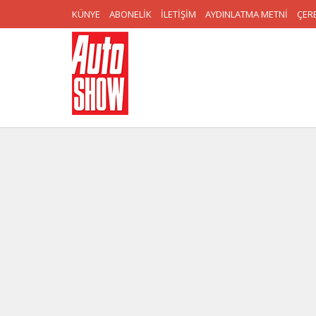
KÜNYE
ABONELİK
İLETİŞİM
AYDINLATMA METNİ
ÇERE