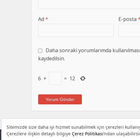
Ad
*
E-posta
Daha sonraki yorumlarımda kullanılması i
kaydedilsin.
6
+
=
12