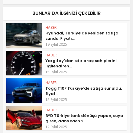
BUNLAR DA ILGINIZI ÇEKEBILIR
HABER
Hyundai, Türkiye’de yeniden satışa
sundu: Fiyatı...
19 Eylül 2025
HABER
Yargıtay’dan sıfır araç sahiplerini
ilgilendiren...
15 Eylül 2025
HABER
Togg T10F Türkiye’de satışa sunuldu,
fiyat...
15 Eylül 2025
HABER
BYD Türkiye tank dönüşü yapan, suya
giren, dans eden 2...
12 Eylül 2025