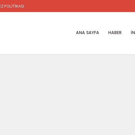
Z POLİTİKASI
ANA SAYFA
HABER
İ