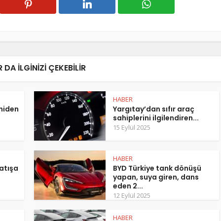
 DA ILGINIZI ÇEKEBILIR
HABER
eniden
Yargıtay’dan sıfır araç
sahiplerini ilgilendiren...
15 Eylül 2025
HABER
atışa
BYD Türkiye tank dönüşü
yapan, suya giren, dans
eden 2...
12 Eylül 2025
HABER