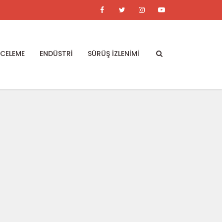
NCELEME
ENDÜSTRİ
SÜRÜŞ İZLENİMİ