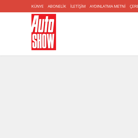
KÜNYE
ABONELİK
İLETİŞİM
AYDINLATMA METNİ
ÇERE