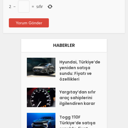
2
−
=
sıfır
HABERLER
Hyundai, Türkiye’de
yeniden satışa
sundu: Fiyatı ve
özellikleri
Yargıtay’dan sıfır
araç sahiplerini
ilgilendiren karar
Togg T10F
Türkiye’de satışa