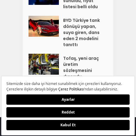
sunuldu, fiyat
listesi belli oldu
BYD Türkiye tank
dönüşü yapan,
suya giren, dans
eden 2 modelini
tanıttı
Tofaş, yeni araç
üretim
sözleşmesini
duyurdu
KÜNYE
ABONELİK
İLETİŞİM
AYDINLATMA METNİ
ÇEREZ POLİTİKASI