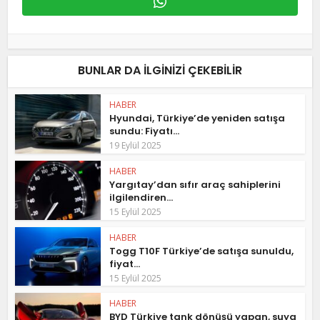
BUNLAR DA ILGINIZI ÇEKEBILIR
HABER
Hyundai, Türkiye’de yeniden satışa
sundu: Fiyatı...
19 Eylül 2025
HABER
Yargıtay’dan sıfır araç sahiplerini
ilgilendiren...
15 Eylül 2025
HABER
Togg T10F Türkiye’de satışa sunuldu,
fiyat...
15 Eylül 2025
HABER
BYD Türkiye tank dönüşü yapan, suya