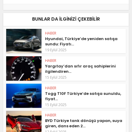
BUNLAR DA ILGINIZI ÇEKEBILIR
HABER
Hyundai, Türkiye’de yeniden satışa
sundu: Fiyatı...
19 Eylül 2025
HABER
Yargıtay’dan sıfır araç sahiplerini
ilgilendiren...
15 Eylül 2025
HABER
Togg T10F Türkiye’de satışa sunuldu,
fiyat...
15 Eylül 2025
HABER
BYD Türkiye tank dönüşü yapan, suya
giren, dans eden 2...
12 Eylül 2025