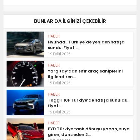
BUNLAR DA ILGINIZI ÇEKEBILIR
HABER
Hyundai, Türkiye’de yeniden satışa
sundu: Fiyatı...
19 Eylül 2025
HABER
Yargıtay’dan sıfır araç sahiplerini
ilgilendiren...
15 Eylül 2025
HABER
Togg T10F Türkiye’de satışa sunuldu,
fiyat...
15 Eylül 2025
HABER
BYD Türkiye tank dönüşü yapan, suya
giren, dans eden 2...