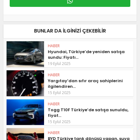
BUNLAR DA ILGINIZI ÇEKEBILIR
HABER
Hyundai, Türkiye’de yeniden satışa
sundu: Fiyatı...
19 Eylül 2025
HABER
Yargıtay’dan sıfır araç sahiplerini
ilgilendiren...
15 Eylül 2025
HABER
Togg T10F Türkiye’de satışa sunuldu,
fiyat...
15 Eylül 2025
HABER
BYD Türkiye tank dönüşü yapan, suya