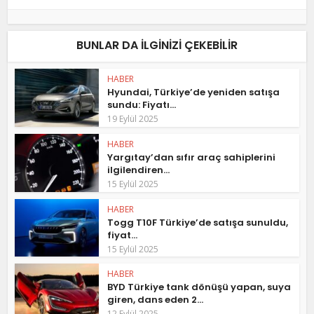
BUNLAR DA ILGINIZI ÇEKEBILIR
HABER
Hyundai, Türkiye’de yeniden satışa
sundu: Fiyatı...
19 Eylül 2025
HABER
Yargıtay’dan sıfır araç sahiplerini
ilgilendiren...
15 Eylül 2025
HABER
Togg T10F Türkiye’de satışa sunuldu,
fiyat...
15 Eylül 2025
HABER
BYD Türkiye tank dönüşü yapan, suya
giren, dans eden 2...
12 Eylül 2025