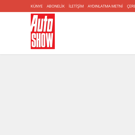
KÜNYE
ABONELİK
İLETİŞİM
AYDINLATMA METNİ
ÇERE