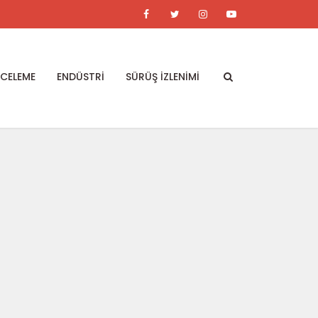
NCELEME
ENDÜSTRİ
SÜRÜŞ İZLENİMİ