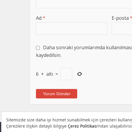
Ad
*
E-posta
Daha sonraki yorumlarımda kullanılması i
kaydedilsin.
6
+
altı
=