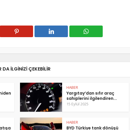
 DA ILGINIZI ÇEKEBILIR
HABER
eniden
Yargıtay’dan sıfır araç
sahiplerini ilgilendiren...
15 Eylül 2025
HABER
atışa
BYD Türkiye tank dönüşü