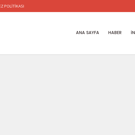
Z POLİTİKASI
ANA SAYFA
HABER
İ