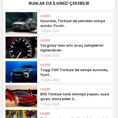
BUNLAR DA ILGINIZI ÇEKEBILIR
HABER
Hyundai, Türkiye’de yeniden satışa
sundu: Fiyatı...
19 Eylül 2025
HABER
Yargıtay’dan sıfır araç sahiplerini
ilgilendiren...
15 Eylül 2025
HABER
Togg T10F Türkiye’de satışa sunuldu,
fiyat...
15 Eylül 2025
HABER
BYD Türkiye tank dönüşü yapan, suya
giren, dans eden 2...
12 Eylül 2025
HABER