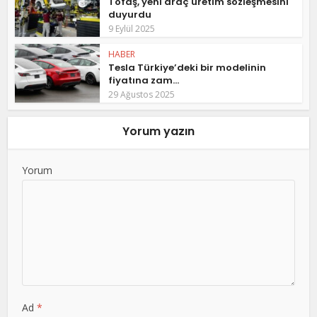
Tofaş, yeni araç üretim sözleşmesini
duyurdu
9 Eylül 2025
HABER
Tesla Türkiye’deki bir modelinin
fiyatına zam...
29 Ağustos 2025
Yorum yazın
Yorum
Ad
*