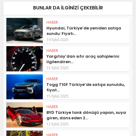
BUNLAR DA ILGINIZI ÇEKEBILIR
HABER
Hyundai, Türkiye’de yeniden satışa
sundu: Fiyatı...
19 Eylül 2025
HABER
Yargıtay’dan sıfır araç sahiplerini
ilgilendiren...
15 Eylül 2025
HABER
Togg T10F Türkiye’de satışa sunuldu,
fiyat...
15 Eylül 2025
HABER
BYD Türkiye tank dönüşü yapan, suya
giren, dans eden 2...
12 Eylül 2025
HABER