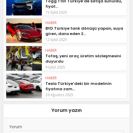
Togg T10F Türkiye’de satışa sunuldu,
fiyat...
15 Eylül 2025
HABER
BYD Türkiye tank dönüşü yapan, suya
giren, dans eden 2...
12 Eylül 2025
HABER
Tofaş, yeni araç üretim sözleşmesini
duyurdu
9 Eylül 2025
HABER
Tesla Türkiye’deki bir modelinin
fiyatına zam...
29 Ağustos 2025
Yorum yazın
Yorum