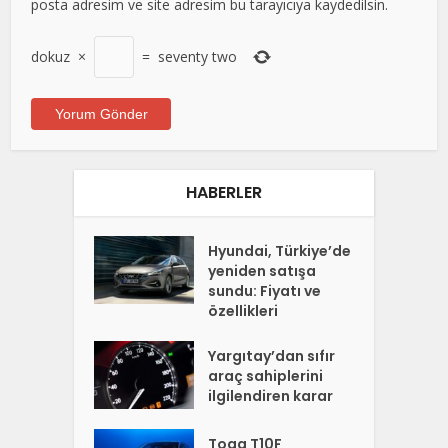
posta adresim ve site adresim bu tarayıcıya kaydedilsin.
dokuz
×
=
seventy two
HABERLER
Hyundai, Türkiye’de
yeniden satışa
sundu: Fiyatı ve
özellikleri
Yargıtay’dan sıfır
araç sahiplerini
ilgilendiren karar
Togg T10F