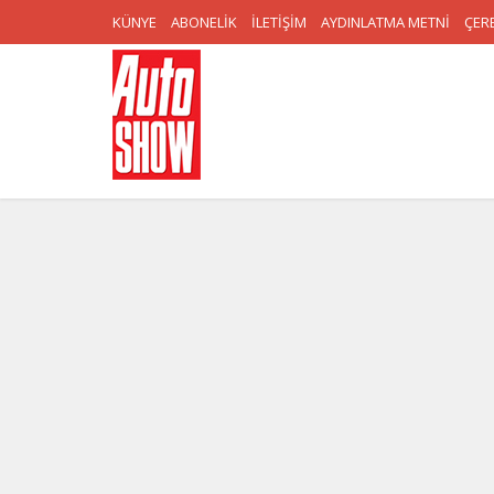
KÜNYE
ABONELİK
İLETİŞİM
AYDINLATMA METNİ
ÇERE