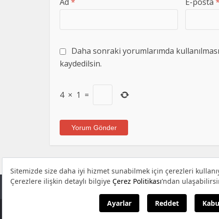
Ad
*
E-posta
Daha sonraki yorumlarımda kullanılması i
kaydedilsin.
4
×
1
=