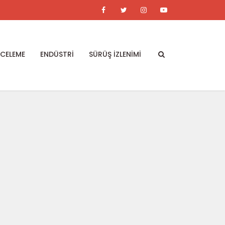
NCELEME
ENDÜSTRİ
SÜRÜŞ İZLENİMİ