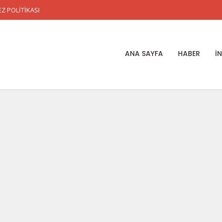
Z POLİTİKASI
ANA SAYFA
HABER
İ