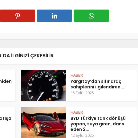
 DA ILGINIZI ÇEKEBILIR
HABER
eniden
Yargıtay’dan sıfır araç
sahiplerini ilgilendiren...
15 Eylül 2025
HABER
atışa
BYD Türkiye tank dönüşü
yapan, suya giren, dans
eden 2...
12 Eylül 2025