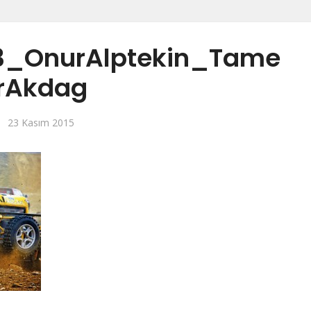
3_OnurAlptekin_Tame
rAkdag
23 Kasım 2015