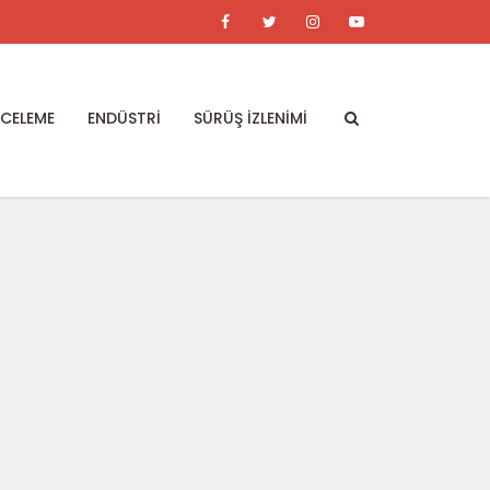
NCELEME
ENDÜSTRİ
SÜRÜŞ İZLENİMİ