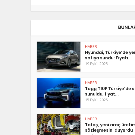
BUNLAR
HABER
Hyundai, Türkiye’de y
satışa sundu: Fiyatı...
19 Eylül 2025
HABER
Togg T10F Türkiye’de s
sunuldu, fiyat...
15 Eylül 2025
HABER
Tofaş, yeni araç üreti
sözleşmesini duyurdu