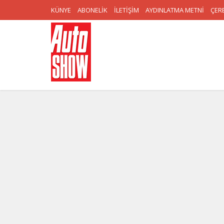
KÜNYE
ABONELİK
İLETİŞİM
AYDINLATMA METNİ
ÇERE