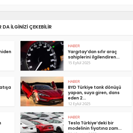
 DA ILGINIZI ÇEKEBILIR
HABER
eniden
Yargıtay’dan sıfır araç
sahiplerini ilgilendiren...
15 Eylül 2025
HABER
atışa
BYD Türkiye tank dönüşü
yapan, suya giren, dans
eden 2...
12 Eylül 2025
HABER
m
Tesla Türkiye’deki bir
modelinin fiyatına zam...