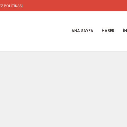
Z POLİTİKASI
ANA SAYFA
HABER
İ