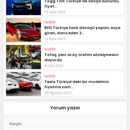
Togg T10F Türkiye’de satışa sunuldu,
fiyat...
15 Eylül 2025
HABER
BYD Türkiye tank dönüşü yapan, suya
giren, dans eden 2...
12 Eylül 2025
HABER
Tofaş, yeni araç üretim sözleşmesini
duyurdu
9 Eylül 2025
HABER
Tesla Türkiye’deki bir modelinin
fiyatına zam...
29 Ağustos 2025
Yorum yazın
Yorum