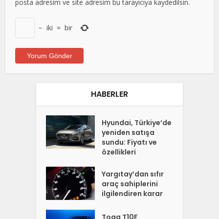
posta adresim ve site adresim bu tarayıcıya kaydedilsin.
−
iki
=
bir
HABERLER
Hyundai, Türkiye’de
yeniden satışa
sundu: Fiyatı ve
özellikleri
Yargıtay’dan sıfır
araç sahiplerini
ilgilendiren karar
Togg T10F