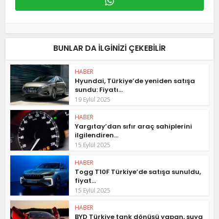
BUNLAR DA ILGINIZI ÇEKEBILIR
HABER
Hyundai, Türkiye’de yeniden satışa
sundu: Fiyatı...
19 Eylül 2025
HABER
Yargıtay’dan sıfır araç sahiplerini
ilgilendiren...
15 Eylül 2025
HABER
Togg T10F Türkiye’de satışa sunuldu,
fiyat...
15 Eylül 2025
HABER
BYD Türkiye tank dönüşü yapan, suya