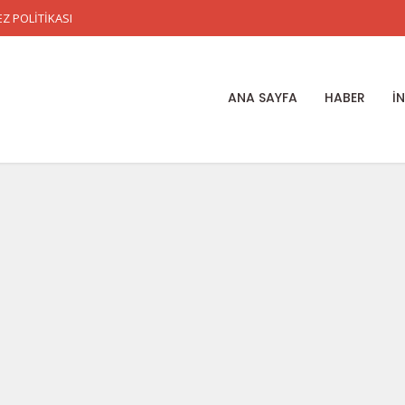
Z POLİTİKASI
ANA SAYFA
HABER
İ