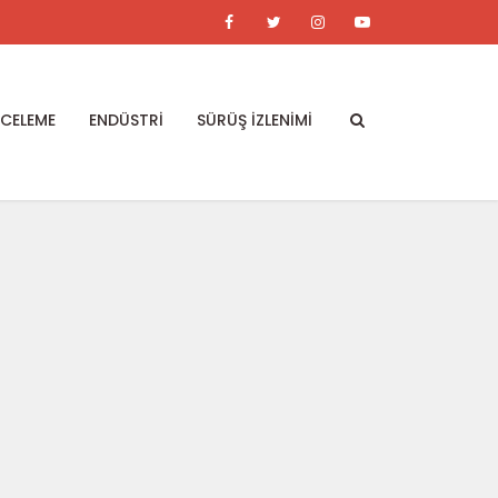
NCELEME
ENDÜSTRİ
SÜRÜŞ İZLENİMİ