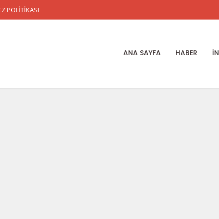
Z POLİTİKASI
ANA SAYFA
HABER
İ