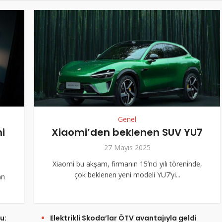
Genel
i
Xiaomi’den beklenen SUV YU7
27 Mayıs 2025
Xiaomi bu akşam, firmanın 15’nci yılı töreninde,
çok beklenen yeni modeli YU7’yi...
an
u:
Elektrikli Skoda’lar ÖTV avantajıyla geldi