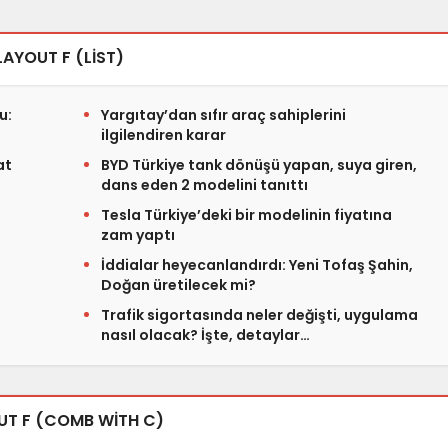
LAYOUT F (LIST)
u:
Yargıtay’dan sıfır araç sahiplerini
ilgilendiren karar
at
BYD Türkiye tank dönüşü yapan, suya giren,
dans eden 2 modelini tanıttı
Tesla Türkiye’deki bir modelinin fiyatına
zam yaptı
İddialar heyecanlandırdı: Yeni Tofaş Şahin,
Doğan üretilecek mi?
Trafik sigortasında neler değişti, uygulama
nasıl olacak? İşte, detaylar…
UT F (COMB WITH C)