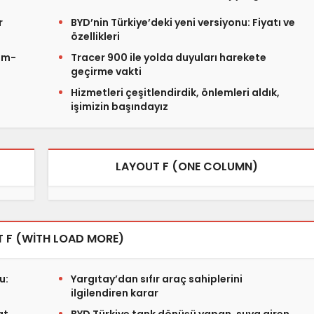
r
BYD’nin Türkiye’deki yeni versiyonu: Fiyatı ve
özellikleri
: m-
Tracer 900 ile yolda duyuları harekete
geçirme vakti
Hizmetleri çeşitlendirdik, önlemleri aldık,
işimizin başındayız
LAYOUT F (ONE COLUMN)
 F (WITH LOAD MORE)
u:
Yargıtay’dan sıfır araç sahiplerini
ilgilendiren karar