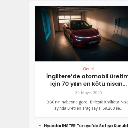
Genel
İngiltere’de otomobil üretim
için 70 yılın en kötü nisan...
30 Mayıs 2025
BBC’nin haberine göre, Birleşik Krallık’ta Nis
ayında üretilen araç sayısı 59.203 ile...
Hyundai INSTER Türkiye’de Satışa Sunuld