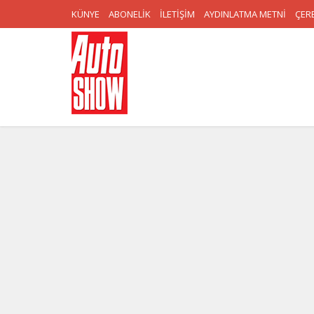
KÜNYE
ABONELİK
İLETİŞİM
AYDINLATMA METNİ
ÇERE