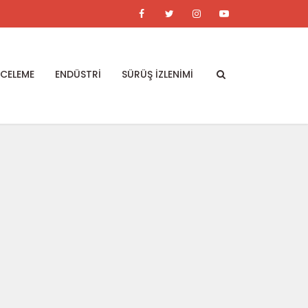
NCELEME
ENDÜSTRİ
SÜRÜŞ İZLENİMİ